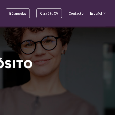
Búsquedas
Cargá tu CV
Contacto
Español
ÓSITO