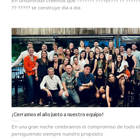
En Ghidinirodil creemos que ??????? ????ó???? ?? ?????
?? ????? se construye día a día
¡Cerramos el año junto a nuestro equipo!
En una gran noche celebramos el compromiso de todo el
persiguiendo siempre nuestro propósito