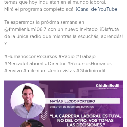
temas que hoy inquietan en el mundo laboral.
Mirá el programa completo acá:
¡Canal de YouTube!
Te esperamos la próxima semana en
@fmmilenium106.7 con un nuevo invitado, ¡Disfrutá
de la única radio que mientras la escuchás, aprendés!
?
#HumanosconRecursos #Radio #Trabajo
#MercadoLaboral #Director #RecursosHumanos
#envivo #milenium #entrevistas #Ghidinirodil