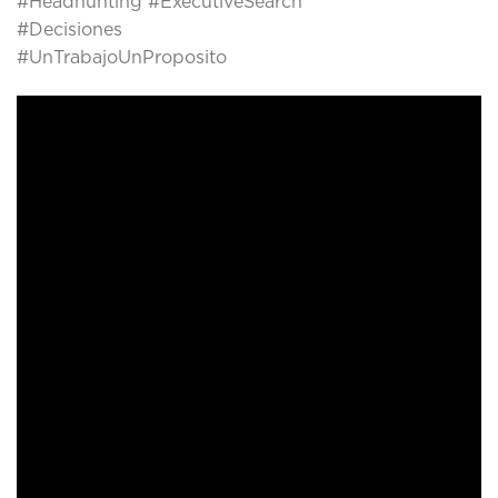
#Headhunting #ExecutiveSearch
#Decisiones
#UnTrabajoUnProposito